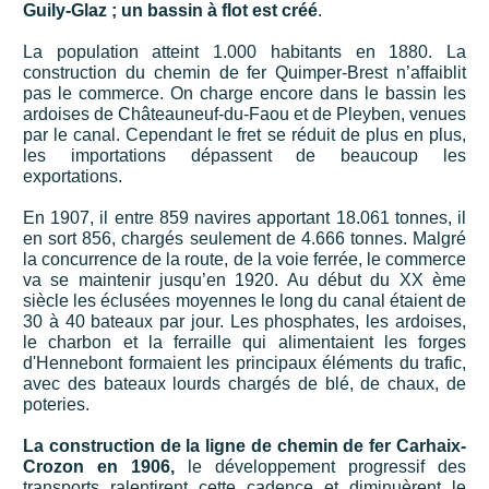
Guily-Glaz ; un bassin à flot est créé
.
La population atteint 1.000 habitants en 1880. La
construction du chemin de fer Quimper-Brest n’affaiblit
pas le commerce. On charge encore dans le bassin les
ardoises de Châteauneuf-du-Faou et de Pleyben, venues
par le canal. Cependant le fret se réduit de plus en plus,
les importations dépassent de beaucoup les
exportations.
En 1907, il entre 859 navires apportant 18.061 tonnes, il
en sort 856, chargés seulement de 4.666 tonnes. Malgré
la concurrence de la route, de la voie ferrée, le commerce
va se maintenir jusqu’en 1920. Au début du XX ème
siècle les éclusées moyennes le long du canal étaient de
30 à 40 bateaux par jour. Les phosphates, les ardoises,
le charbon et la ferraille qui alimentaient les forges
d'Hennebont formaient les principaux éléments du trafic,
avec des bateaux lourds chargés de blé, de chaux, de
poteries.
La construction de la ligne de chemin de fer Carhaix-
Crozon en 1906,
le développement progressif des
transports ralentirent cette cadence et diminuèrent le