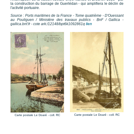
la construction du barrage de Guerlédan - qui amplifiera le déclin de
l'activité portuaire.
Source : Ports maritimes de la France - Tome quatrième - D'Ouessant
au Pouliguen / Ministère des travaux publics - BnF / Gallica -
gallica.bnf.fr - cote ark:/12148/bpt6k1092861q
lien
Carte postale Le Doaré - coll. RC
Carte postale Le Doaré - coll. RC