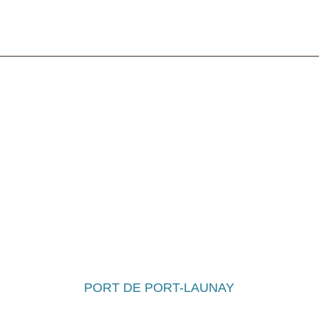
A la découverte de l'Aulne maritime
PORT DE PORT-LAUNAY