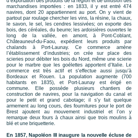
d’exportation des produits de la région et de diffusion des
marchandises importées : en 1833, il y est entré 474
navires, dont 20 appartiennent au port. On y vient de
partout par roulage chercher les vins, la résine, la chaux,
le savon, le sel, les cendres lessivées; on exporte des
bois, des céréales, du beurre; les ardoisières ouvertes le
long de la vallée, en amont, à Pont-Coblant,
Châteauneuf-du-Faou, expédient leurs produits par
chalands à Port-Launay. Ce commerce amène
l’établissement d’industries; on crée sur place des
scieries pour débiter les bois du Nord, même une scierie
pour le marbre que les goélettes apportent d’Italie. Le
commerce est très actif et s’effectue aussi jusqu’à
Bordeaux et Rouen. La population augmente (700
habitants en 1835), et Port-Launay est érigé en
commune. Elle possède plusieurs chantiers de
construction de navires, pour la navigation du canal et
pour le petit et grand cabotage; il s’y fait quelque
armement au long cours, des fournitures pour le port de
Brest ajoutent au mouvement industriel et l’on y
remarque deux fours à chaux ainsi que trois moulins à
blé et une briquetterie.
En 1857, Napoléon III inaugure la nouvelle écluse de