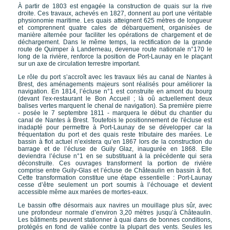
À partir de 1803 est engagée la construction de quais sur la rive
droite. Ces travaux, achevés en 1827, donnent au port une véritable
physionomie maritime. Les quais atteignent 625 mètres de longueur
et comprennent quatre cales de débarquement, organisées de
manière alternée pour faciliter les opérations de chargement et de
déchargement. Dans le même temps, la rectification de la grande
route de Quimper à Landerneau, devenue route nationale n°170 le
long de la rivière, renforce la position de Port-Launay en le plaçant
sur un axe de circulation terrestre important.
Le rôle du port s’accroît avec les travaux liés au canal de Nantes à
Brest, des aménagements majeurs sont réalisés pour améliorer la
navigation. En 1814, l’écluse n°1 est construite en amont du bourg
(devant l'ex-restaurant le Bon Accueil ; là oû actuellement deux
balises vertes marquent le chenal de navigation). Sa première pierre
- posée le 7 septembre 1811 - marquera le début du chantier du
canal de Nantes à Brest. Toutefois le positionnement de l'écluse est
inadapté pour permettre à Port-Launay de se développer car la
fréquentation du port et des quais reste tributaire des marées. Le
bassin à flot actuel n’existera qu’en 1867 lors de la construction du
barrage et de l’écluse de Guily Glaz, inaugurée en 1868. Elle
deviendra l’écluse n°1 en se substituant à la précédente qui sera
déconstruite. Ces ouvrages transforment la portion de rivière
comprise entre Guily-Glas et l’écluse de Châteaulin en bassin à flot.
Cette transformation constitue une étape essentielle : Port-Launay
cesse d’être seulement un port soumis à l’échouage et devient
accessible même aux marées de mortes-eaux.
Le bassin offre désormais aux navires un mouillage plus sûr, avec
une profondeur normale d’environ 3,20 mètres jusqu’à Châteaulin.
Les bâtiments peuvent stationner à quai dans de bonnes conditions,
protégés en fond de vallée contre la plupart des vents. Seules les