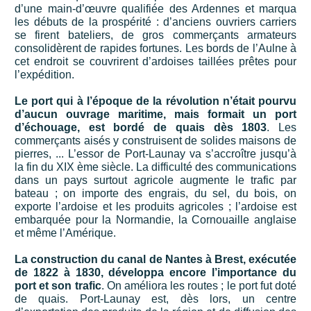
d’une main-d’œuvre qualifiée des Ardennes et marqua
les débuts de la prospérité : d’anciens ouvriers carriers
se firent bateliers, de gros commerçants armateurs
consolidèrent de rapides fortunes. Les bords de l’Aulne à
cet endroit se couvrirent d’ardoises taillées prêtes pour
l’expédition.
Le port qui à l’époque de la révolution n’était pourvu
d’aucun ouvrage maritime, mais formait un port
d’échouage, est bordé de quais dès 1803
. Les
commerçants aisés y construisent de solides maisons de
pierres, ... L’essor de Port-Launay va s’accroître jusqu’à
la fin du XIX ème siècle. La difficulté des communications
dans un pays surtout agricole augmente le trafic par
bateau ; on importe des engrais, du sel, du bois, on
exporte l’ardoise et les produits agricoles ; l’ardoise est
embarquée pour la Normandie, la Cornouaille anglaise
et même l’Amérique.
La construction du canal de Nantes à Brest, exécutée
de 1822 à 1830, développa encore l’importance du
port et son trafic
. On améliora les routes ; le port fut doté
de quais. Port-Launay est, dès lors, un centre