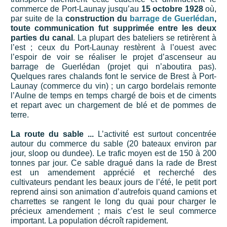
commerce de Port-Launay jusqu’au
15 octobre 1928
où,
par suite de la
construction du
barrage de Guerlédan
,
toute communication fut supprimée entre les deux
parties du canal
. La plupart des bateliers se retirèrent à
l’est ; ceux du Port-Launay restèrent à l’ouest avec
l’espoir de voir se réaliser le projet d’ascenseur au
barrage de Guerlédan (projet qui n’aboutira pas).
Quelques rares chalands font le service de Brest à Port-
Launay (commerce du vin) ; un cargo bordelais remonte
l’Aulne de temps en temps chargé de bois et de ciments
et repart avec un chargement de blé et de pommes de
terre.
La route du sable ...
L’activité est surtout concentrée
autour du commerce du sable (20 bateaux environ par
jour, sloop ou dundee). Le trafic moyen est de 150 à 200
tonnes par jour. Ce sable dragué dans la rade de Brest
est un amendement apprécié et recherché des
cultivateurs pendant les beaux jours de l’été, le petit port
reprend ainsi son animation d’autrefois quand camions et
charrettes se rangent le long du quai pour charger le
précieux amendement ; mais c’est le seul commerce
important. La population décroît rapidement.