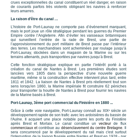
crues exceptionnelles du canal constituent un réel danger, en raison
de courants parfois très violents obligeant les navires à renforcer
leurs amarres.
La raison d’être du canal …
L’histoire de Port-Launay ne comporte pas d’événement marquant,
mais le port joue un rôle stratégique pendant les guerres du Premier
Empire contre l’Angleterre. Afin d’éviter les vaisseaux britanniques
qui surveillent l’entrée de la rade de Brest, une partie de
l’approvisionnement du port militaire de Brest passe par l’intérieur
des terres. Les marchandises sont acheminées par roulage jusqu’à
Port-Launay, stockées dans un magasin de la Marine ou sur les
terrains attenants, puis transportées par navires jusqu’à Brest.
Cette fonction stratégique explique en partie l’intérêt porté à la
création du canal de Nantes à Brest. Les premières études sont
lancées vers 1805 dans la perspective d’une nouvelle guerre
maritime, même si la construction effective intervient plus tard, entre
1811 et 1842. La liaison de Nantes à Brest pris réellement tout son
sens lorsqu'en 1860, la Marine impériale fit construire 62 péniches
pour transporter la houille de Nantes à Brest pour fournir les navires
de la Marine basés à Brest.
Port-Launay, 3ème port commercial
du Finistère en
1880
...
Grâce à cette voie navigable, Port-Launay connaît au XIXᵉ siècle un
développement rapide de son trafic avec les ardoisières du bassin de
l'Aulne. Il acquiert une place notable parmi les ports du Finistère
après Brest et Morlaix. Le canal constitue un
vecteur
de flux
commerciaux et
contribue au
désenclavement du centre Bretagne.
Il
sera concurrencé par le développement du rail mais c'est surtout
l'interruption de la liaison fluviale entre Nantes et Brest en 1928 - par