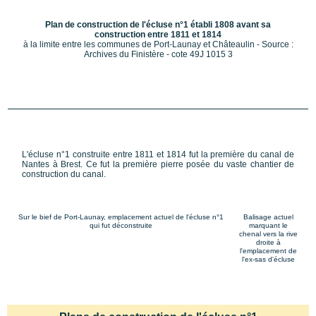
Plan de construction de l'écluse n°1 établi 1808 avant sa
construction entre 1811 et 1814
à la limite entre les communes de Port-Launay et Châteaulin - Source :
Archives du Finistère - cote 49J 1015 3
L'écluse n°1 construite entre 1811 et 1814 fut la première du canal de
Nantes à Brest. Ce fut la première pierre posée du vaste chantier de
construction du canal.
Sur le bief de Port-Launay, emplacement actuel de l'écluse n°1
Balisage actuel
qui fut déconstruite
marquant le
chenal vers la rive
droite à
l'emplacement de
l'ex-sas d'écluse