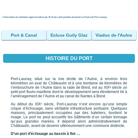
Colorisation et restitution approximative par IA d'une carte postale ancienne Le Doaré de Port-Launay
Port & Canal
Ecluse Guily Glaz
Viaduc de l'Aulne
HISTOIRE DU PORT
Port-Launay, situé sur la rive droite de l’Aulne, à environ trois
kilomètres en aval de Châteaulin et à une trentaine de kilomètres de
l’embouchure de l’Aulne dans la rade de Brest, est au XIXᵉ siècle un
petit port fluvio-maritime dont le développement sera étroitement lié à
l’aménagement de l’Aulne et au canal de Nantes à Brest.
Au début du XIXᵉ siècle, Port-Launay n’est encore qu’une simple
crique d’échouage, sans véritable infrastructure portuaire. Quelques
maisons, principalement occupées par des bateliers, bordent le
rivage. Le port ne peut accueillir les bâtiments d’un certain tonnage
qu’aux grandes marées. Il dépend alors administrativement de
Châteaulin, avant de devenir ultérieurement une commune distincte.
D’un port d’échouage au bassin à flot …