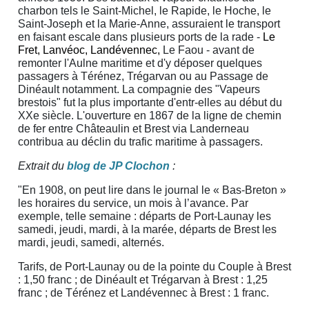
charbon tels le Saint-Michel, le Rapide, le Hoche, le
Saint-Joseph et la Marie-Anne, assuraient le transport
en faisant escale dans plusieurs ports de la rade -
Le
Fret, Lanvéoc, Landévennec,
Le Faou - avant de
remonter l'Aulne maritime et d'y déposer quelques
passagers à Térénez, Trégarvan ou au Passage de
Dinéault notamment. La compagnie des "Vapeurs
brestois" fut la plus importante d'entr-elles au début du
XXe siècle. L'ouverture en 1867 de la ligne de chemin
de fer entre Châteaulin et Brest via Landerneau
contribua au déclin du trafic maritime à passagers.
Extrait du
blog de JP Clochon
:
"En 1908, on peut lire dans le journal le « Bas-Breton »
les horaires du service, un mois à l’avance. Par
exemple, telle semaine : départs de Port-Launay les
samedi, jeudi, mardi, à la marée, départs de Brest les
mardi, jeudi, samedi, alternés.
Tarifs, de Port-Launay ou de la pointe du Couple à Brest
: 1,50 franc ; de Dinéault et Trégarvan à Brest : 1,25
franc ; de Térénez et Landévennec à Brest : 1 franc.