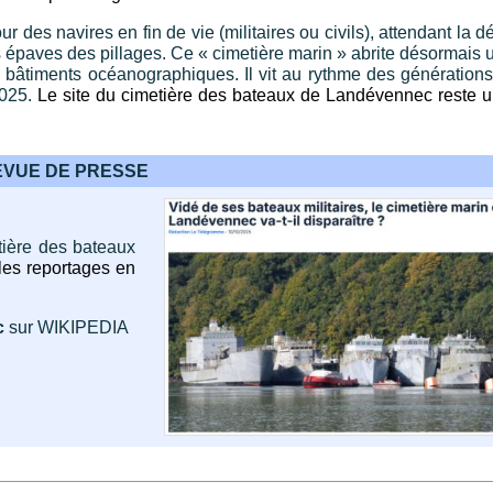
r des navires en fin de vie (militaires ou civils), attendant la d
 épaves des pillages. Ce « cimetière marin » abrite désormais u
s bâtiments océanographiques. Il vit au rythme des générations
2025.
Le site du cimetière des bateaux de Landévennec reste u
EVUE DE PRESSE
tière des bateaux
les reportages en
c
sur WIKIPEDIA