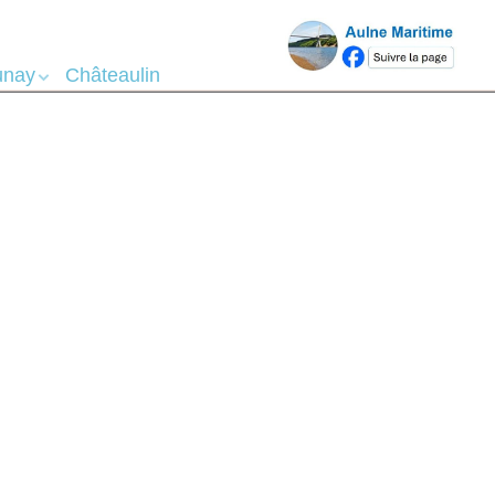
téo - Marée
unay
Châteaulin