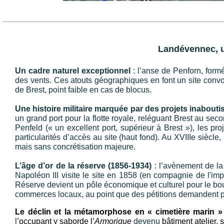
Landévennec, u
Un cadre naturel exceptionnel
: l’anse de Penforn, formé
des vents. Ces atouts géographiques en font un site convoi
de Brest, point faible en cas de blocus.
Une histoire militaire marquée par des projets inabouti
un grand port pour la flotte royale, reléguant Brest au s
Penfeld (« un excellent port, supérieur à Brest »), les pr
particularités d’accès au site (haut fond). Au XVIIIe sièc
mais sans concrétisation majeure.
L’âge d’or de la réserve (1856-1934)
: l’avènement de la
Napoléon III visite le site en 1858 (en compagnie de l'i
Réserve devient un pôle économique et culturel pour le bo
commerces locaux, au point que des pétitions demandent p
Le déclin et la métamorphose en « cimetière marin »
l
’occupant y saborde l’
Armorique
devenu
bâtiment atelier, 