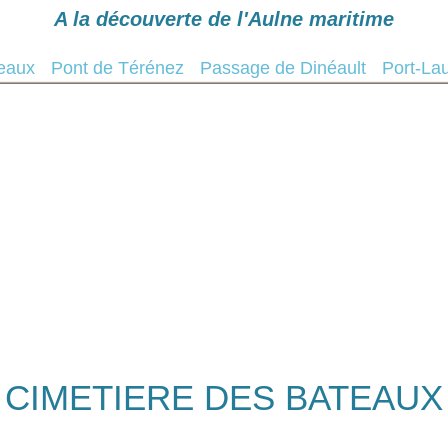
A la découverte de l'Aulne maritime
Navigation
Cales de mise à l'eau
Mé
teaux
Pont de Térénez
Passage de Dinéault
Port-La
CIMETIERE DES BATEAUX