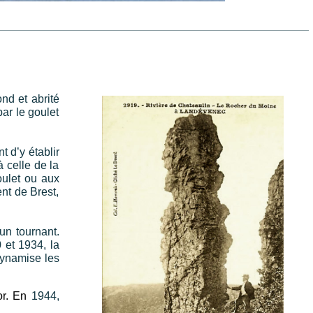
nd et abrité
ar le goulet
 d’y établir
 celle de la
oulet ou aux
nt de Brest,
un tournant.
 et 1934, la
dynamise les
or. En
1944,