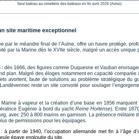
Seul bateau au cimetière des bateaux en fin avril 2026 (Aviso)
n site maritime exceptionnel
e par le méandre final de l’Aulne, offre un havre protégé, profo
té par la Marine dès le XVIIe siècle, malgré un accès unique p
s
: dès 1666, des figures comme Duquesne et Vauban envisagent
econd plan. Malgré des éloges notamment en capacité comparée à
ojets avortent, faute de solutions au problème stratégique du g
le, Landévennec reste un site convoité pour soulager l’engorgeme
 Marine à vapeur et la création d’une base en 1856 marquent 
mpératrice Eugénie à bord du yacht
Reine Hortense
). Entre 1870
urg, avec 250 à 800 marins en garnison. La présence militaire 
lus de permissions pour les équipages.
: à partir de 1940, l’occupation allemande met fin à l’âge d’
seule épave engloutie du site.