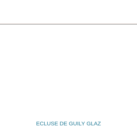
A la découverte de l'Aulne maritime
ECLUSE DE GUILY GLAZ