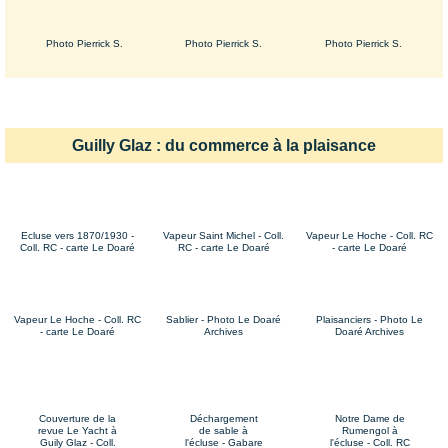
Photo Pierrick S.
Photo Pierrick S.
Photo Pierrick S.
Guilly Glaz : du commerce à la plaisance
Ecluse vers 1870/1930 -
Vapeur Saint Michel - Coll.
Vapeur Le Hoche - Coll. RC
Coll. RC - carte Le Doaré
RC - carte Le Doaré
- carte Le Doaré
Vapeur Le Hoche - Coll. RC
Sablier - Photo Le Doaré
Plaisanciers - Photo Le
- carte Le Doaré
Archives
Doaré Archives
Couverture de la
Déchargement
Notre Dame de
revue Le Yacht à
de sable à
Rumengol à
Guily Glaz - Coll.
l'écluse - Gabare
l'écluse - Coll. RC