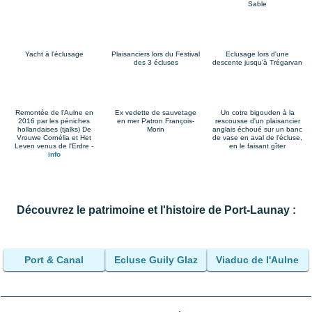
Sable
Yacht à l'éclusage
Plaisanciers lors du Festival
Eclusage lors d'une
des 3 écluses
descente jusqu'à Trégarvan
Remontée de l'Aulne en
Ex vedette de sauvetage
Un cotre bigouden à la
2016 par les péniches
en mer Patron François-
rescousse d'un plaisancier
hollandaises (tjalks) De
Morin
anglais échoué sur un banc
Vrouwe Cornélia et Het
de vase en aval de l'écluse,
Leven venus de l'Erdre -
en le faisant gîter
info
Découvrez le patrimoine et l'histoire de Port-Launay :
Port & Canal
Ecluse Guily Glaz
Viaduc de l'Aulne