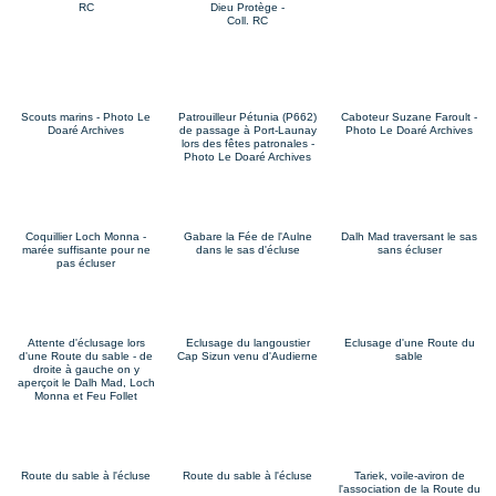
RC
Dieu Protège -
Coll. RC
Scouts marins - Photo Le
Patrouilleur Pétunia (P662)
Caboteur Suzane Faroult -
Doaré Archives
de passage à Port-Launay
Photo Le Doaré Archives
lors des fêtes patronales -
Photo Le Doaré Archives
Coquillier Loch Monna -
Gabare la Fée de l'Aulne
Dalh Mad traversant le sas
marée suffisante pour ne
dans le sas d'écluse
sans écluser
pas écluser
Attente d'éclusage lors
Eclusage du langoustier
Eclusage d'une Route du
d'une Route du sable - de
Cap Sizun venu d'Audierne
sable
droite à gauche on y
aperçoit le Dalh Mad, Loch
Monna et Feu Follet
Route du sable à l'écluse
Route du sable à l'écluse
Tariek, voile-aviron de
l'association de la Route du