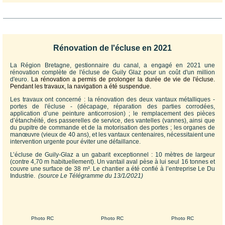
Rénovation de l'écluse en 2021
La Région Bretagne, gestionnaire du canal, a engagé en 2021 une
rénovation complète de l'écluse de Guily Glaz pour un coût d'un million
d'euro.
La rénovation a
permis de prolonger la durée de vie de l'écluse.
Pendant les travaux, la navigation a été suspendue.
Les travaux ont concerné : la rénovation des deux vantaux métalliques -
portes de l'écluse - (décapage, réparation des parties corrodées,
application d’une peinture anticorrosion) ; le remplacement des pièces
d’étanchéité, des passerelles de service, des vantelles (vannes), ainsi que
du pupitre de commande et de la motorisation des portes ; les organes de
manœuvre (vieux de 40 ans), et les vantaux centenaires, nécessitaient une
intervention urgente pour éviter une défaillance.
L’écluse de Guily-Glaz a un gabarit exceptionnel : 10 mètres de largeur
(contre 4,70 m habituellement). Un vantail aval pèse à lui seul 16 tonnes et
couvre une surface de 38 m². Le chantier a été confié à l’entreprise Le Du
Industrie.
(source Le Télégramme du 13/1/2021)
Photo RC
Photo RC
Photo RC