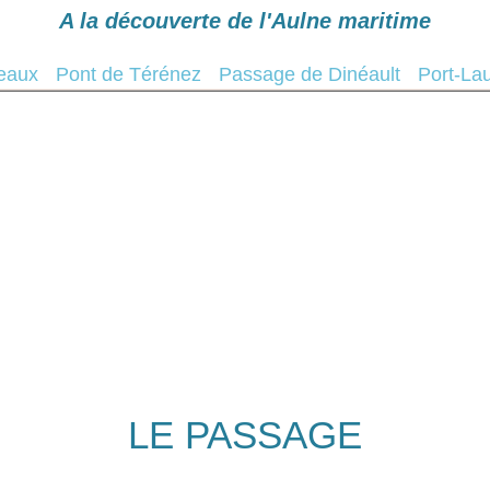
A la découverte de l'Aulne maritime
Navigation
Cales de mise à l'eau
Mé
teaux
Pont de Térénez
Passage de Dinéault
Port-La
LE PASSAGE