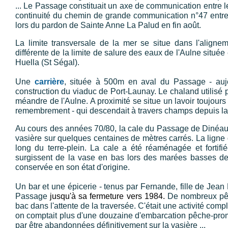
... Le Passage constituait un axe de communication entre le
continuité du chemin de grande communication n°47 entre 
lors du pardon de Sainte Anne La Palud en fin août.
La limite transversale de la mer se situe dans l'align
différente de la limite de salure des eaux de l'Aulne situé
Huella (St Ségal).
Une
carrière
, située à 500m en aval du Passage - aujou
construction du viaduc de Port-Launay. Le chaland utilisé po
méandre de l'Aulne. A proximité se situe un lavoir toujours
remembrement - qui descendait à travers champs depuis la 
Au cours des années 70/80, la cale du Passage de Dinéault 
vasière sur quelques centaines de mètres carrés. La ligne 
long du terre-plein. La cale a été réaménagée et fortifi
surgissent de la vase en bas lors des marées basses de 
conservée en son état d'origine.
Un bar et une épicerie - tenus par Fernande, fille de Jea
Passage
jusqu'à sa fermeture vers 1984.
De nombreux pêch
bac dans l'attente de la traversée. C'était une activité com
on comptait plus d'une douzaine d'embarcation pêche-prome
par être abandonnées définitivement sur la vasière ...