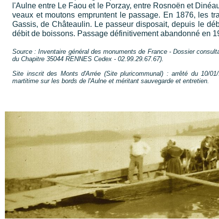
l'Aulne entre Le Faou et le Porzay, entre Rosnoën et Dinéau
veaux et moutons empruntent le passage. En 1876, les tra
Gassis, de Châteaulin. Le passeur disposait, depuis le dé
débit de boissons. Passage définitivement abandonné en 1
Source : Inventaire général des monuments de France - Dossier consultabl
du Chapitre 35044 RENNES Cedex - 02.99.29.67.67).
Site inscrit des Monts d'Arrée (Site pluricommunal) : arrêté du 10/01/
martitime sur les bords de l'Aulne et méritant sauvegarde et entretien.