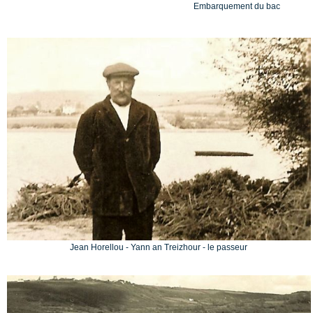
Embarquement du bac
Jean Horellou - Yann an Treizhour - le passeur