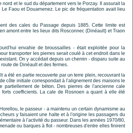
 nord et le sud du département vers le Porzay. Il assurait la
Le Faou et Douarnenez. Le pic de fréquentation avait lieu
ement des cales du Passage depuis 1885. Cette limite est
e en amont entre les lieux dits Rosconnec (Dinéault) et Traon
rd'hui envahie de broussailles - était exploitée pour la
ur transporter les pierres serait coulé à cet endroit dans le
 existant. On y accédait depuis un chemin - disparu suite au
route de Dinéault et des fermes.
a été en partie recouverte par un terre plein, recouvrant la
de côte initiale correspondait à l'alignement des maisons le
ée partiellement de béton. Des pierres de l'ancienne cale
forts coefficients. La cale de Rosnoen a quant à elle été
n Horellou, le passeur - a maintenu un certain dynamisme au
eurs y faisaient une halte et à l'origine les passagers du
plémentaire à l'activité du passeur. Dans les années 1970/80,
nade ou barques à flot - nombreuses d'entre elles finirent