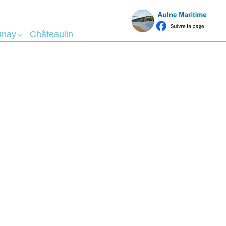
téo - Marée
unay
Châteaulin