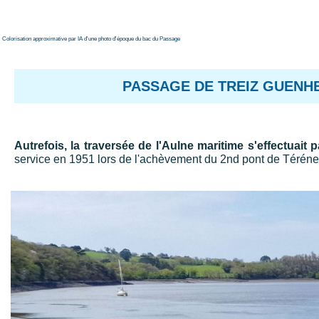
Colorisation approximative par IA d'une photo d'époque du bac du Passage
PASSAGE DE TREIZ GUENH
Autrefois, la traversée de l'Aulne maritime s'effectuait 
service en 1951 lors de l'achèvement du 2nd pont de Térénez