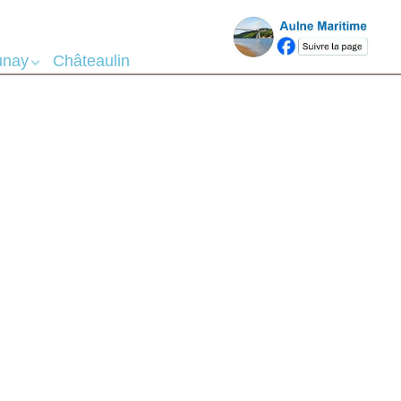
téo - Marée
unay
Châteaulin