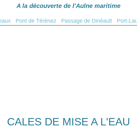
A la découverte de l'Aulne maritime
Navigation
Cales de mise à l'eau
Mé
teaux
Pont de Térénez
Passage de Dinéault
Port-La
CALES DE MISE A L'EAU