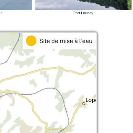
ën
Port-Launay